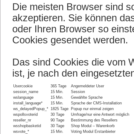
Die meisten Browser sind so
akzeptieren. Sie können da
oder Ihren Browser so einste
Cookies gesendet werden.
Das sind Cookies die vom W
ist, je nach den eingesetzt
Usercookie
365 Tage
Angemeldeter User
session_name
15 Min.
Session
wslanguage
15 Min.
Gewählte Sprache
install_language*
15 Min.
Sprache der CMS-Installation
ws_delayedPopup_*
1825 Tage
Popup nur einmal zeigen
wspollsvoterid
30 Tage
Umfrage/nur eine Antwort möglich
reseller_nr
90 Tage
Bestimmung des Resellers
wsshopbasketid
30 Tage
Shop Modul – Warenkorb
wsvote_*
15 Min.
Voting Modul Erstanbieter